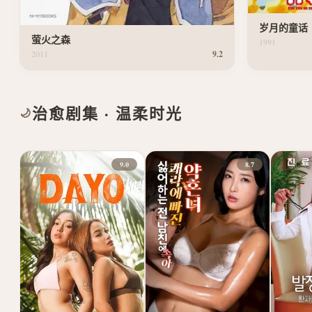
岁月的童话
萤火之森
1991
2011
9.2
治愈剧集 · 温柔时光
🌙
9.0
8.7