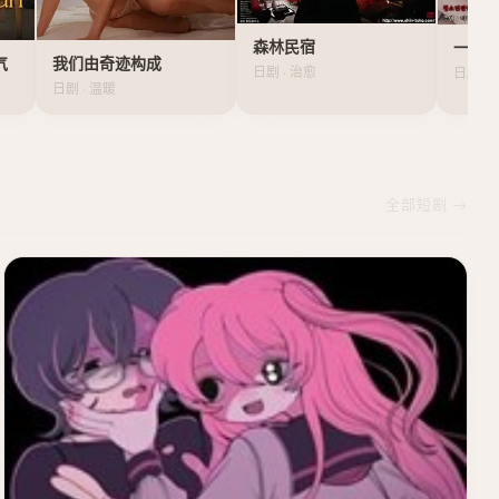
森林民宿
一个
气
我们由奇迹构成
日剧 · 治愈
日剧 · 
日剧 · 温暖
全部短剧 →