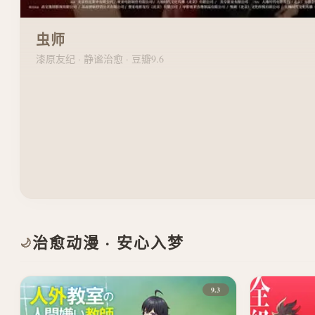
虫师
漆原友纪 · 静谧治愈 · 豆瓣9.6
治愈动漫 · 安心入梦
🌙
9.3