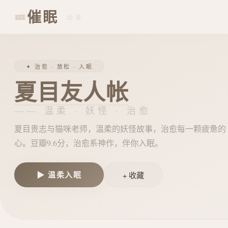
催眠
💤
· 动漫
✦ 治愈 · 放松 · 入眠
夏目友人帐
—— 温柔 · 妖怪 · 治愈
夏目贵志与猫咪老师，温柔的妖怪故事，治愈每一颗疲惫的
心。豆瓣9.6分，治愈系神作，伴你入眠。
▶ 温柔入眠
+ 收藏