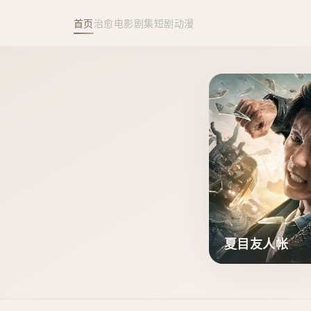
首页
治愈
电影
剧集
短剧
动漫
夏目友人帐