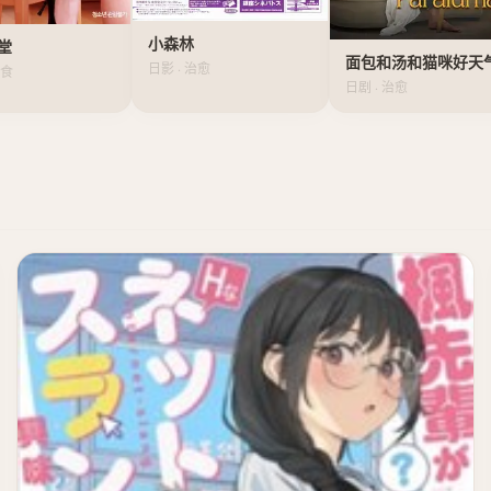
小森林
堂
面包和汤和猫咪好天
日影 · 治愈
美食
日剧 · 治愈