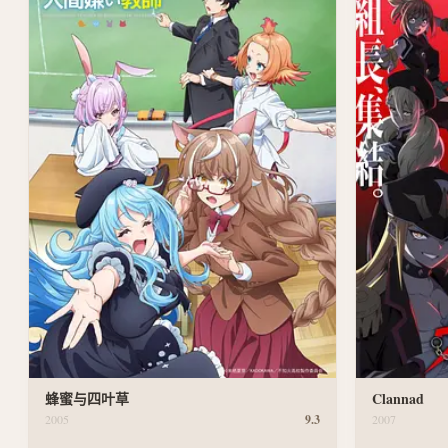
蜂蜜与四叶草
Clannad
2005
9.3
2007