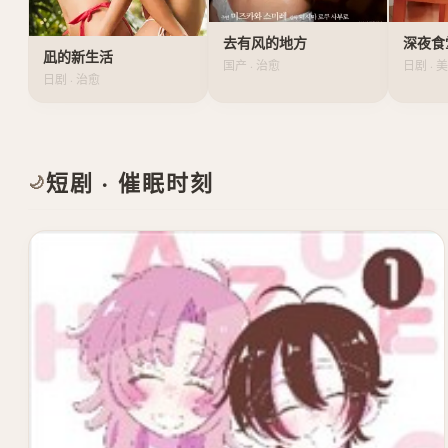
去有风的地方
深夜食
凪的新生活
国产 · 治愈
日剧 · 
日剧 · 治愈
短剧 · 催眠时刻
🌙